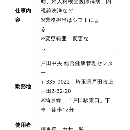
助、婦人科検査医師補助、内
仕事内
視鏡洗浄など
容
※業務担当はシフトによ
る
※変更範囲：変更な
し
戸田中央 総合健康管理センタ
ー
〒335-0022 埼玉県戸田市上
勤務地
戸田2-32-20
※埼京線 「戸田駅東口」下
車 徒歩12分
使用者
理事長 中村 毅