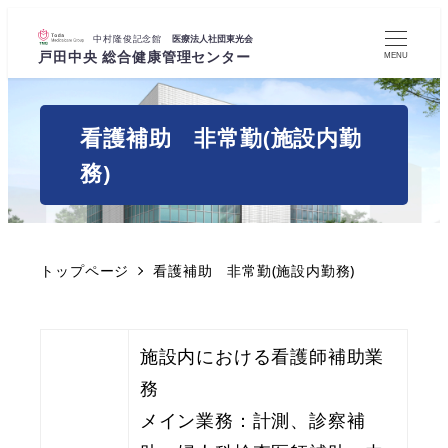
MENU
看護補助 非常勤(施設内勤
務)
トップページ
看護補助 非常勤(施設内勤務)
施設内における看護師補助業
務
メイン業務：計測、診察補