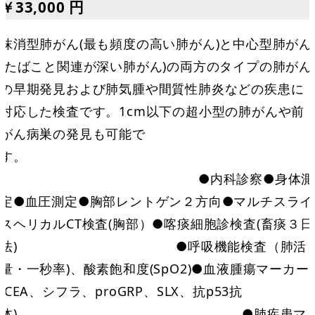
￥33,000 円
抹消型肺がん(最も頻度の高い肺がん)と中心型肺がん
(たばこと関連が深い肺がん)の両方のタイプの肺がん
の早期発見および肺気腫や間質性肺炎などの疾患に
対応した検査です。1cm以下の超小型の肺がんや前
がん病巣の発見も可能で
す。
●内科診察●身体測
定●血圧測定●胸部レントゲン２方向●マルチスライ
スヘリカルCT検査(胸部）●喀痰細胞診検査(畜痰３日
法) ●呼吸機能検査（肺活
量・一秒率)、酸素飽和度(SpO2)●血液腫瘍マーカー
(CEA、シフラ、proGRP、SLX、抗p53抗
体) ●肺疾患マ