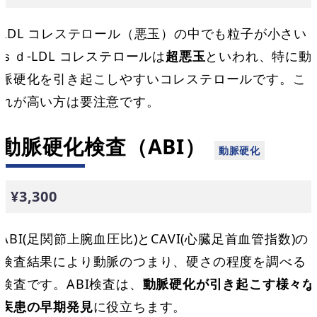
LDL コレステロール（悪玉）の中でも粒子が小さい
ｓｄ-LDL コレステロールは
超悪玉
といわれ、特に動
脈硬化を引き起こしやすいコレステロールです。こ
れが高い方は要注意です。
動脈硬化検査（ABI）
¥3,300
ABI(足関節上腕血圧比)とCAVI(心臓足首血管指数)の
検査結果により動脈のつまり、硬さの程度を調べる
検査です。ABI検査は、
動脈硬化が引き起こす様々な
疾患の早期発見
に役立ちます。