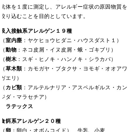
抗体を１度に測定し、アレルギー症状の原因物質を
絞り込むことを目的としています。
吸入接触系アレルゲン１９種
（
室内塵
：ヤケヒョウヒダニ・ハウスダスト１）
（
動物
：ネコ皮屑・イヌ皮屑・蛾・ゴキブリ）
（
樹木
：スギ・ヒノキ・ハンノキ・シラカバ）
（
草木類
：カモガヤ・ブタクサ・ヨモギ・オオアワ
ガエリ）
（
カビ類
：アルテルナリア・アスペルギルス・カン
ジダ・マラセチア）
ラテックス
食餌系アレルゲン２０種
（
卵
：卵白・オボムコイド） 牛乳、小麦