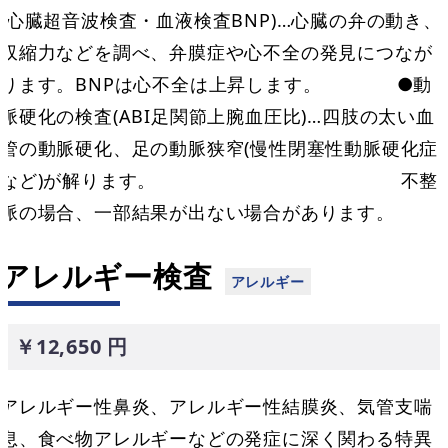
(心臓超音波検査・血液検査BNP)…心臓の弁の動き、
収縮力などを調べ、弁膜症や心不全の発見につなが
ります。BNPは心不全は上昇します。 ●動
脈硬化の検査(ABI足関節上腕血圧比)…四肢の太い血
管の動脈硬化、足の動脈狭窄(慢性閉塞性動脈硬化症
など)が解ります。 不整
脈の場合、一部結果が出ない場合があります。
アレルギー検査
￥12,650 円
アレルギー性鼻炎、アレルギー性結膜炎、気管支喘
息、食べ物アレルギーなどの発症に深く関わる特異