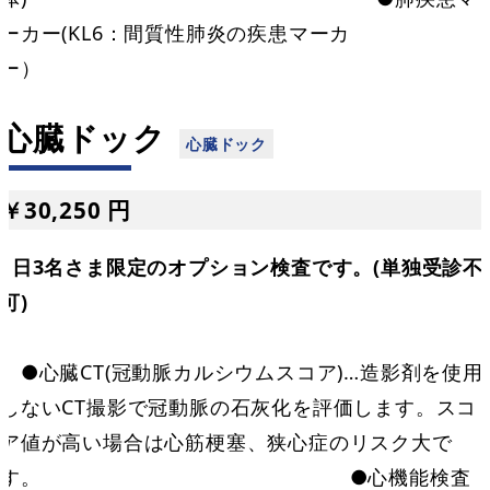
ーカー(KL6：間質性肺炎の疾患マーカ
ー）
心臓ドック
￥30,250 円
1日3名さま限定のオプション検査です。(単独受診不
可)
●心臓CT(冠動脈カルシウムスコア)…造影剤を使用
しないCT撮影で冠動脈の石灰化を評価します。スコ
ア値が高い場合は心筋梗塞、狭心症のリスク大で
す。 ●心機能検査