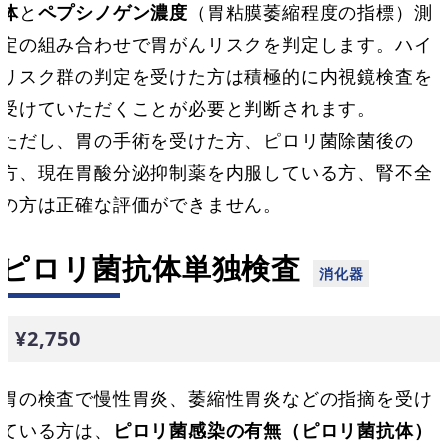
体
と
ペプシノゲン濃度
（胃粘膜萎縮程度の指標）測
定の組み合わせで胃がんリスクを判定します。ハイ
リスク群の判定を受けた方は積極的に内視鏡検査を
受けていただくことが必要と判断されます。
ただし、胃の手術を受けた方、ピロリ菌除菌後の
方、現在胃酸分泌抑制薬を内服している方、腎不全
の方は正確な評価ができません。
ピロリ菌抗体単独検査
¥2,750
胃の検査で慢性胃炎、萎縮性胃炎などの指摘を受け
ている方は、
ピロリ菌感染の有無（ピロリ菌抗体）