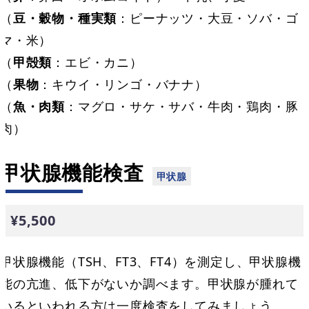
（
豆・穀物・種実類
：ピーナッツ・大豆・ソバ・ゴ
マ・米）
（
甲殻類
：エビ・カニ）
（
果物
：キウイ・リンゴ・バナナ）
（
魚・肉類
：マグロ・サケ・サバ・牛肉・鶏肉・豚
肉）
甲状腺機能検査
¥5,500
甲状腺機能（TSH、FT3、FT4）を測定し、甲状腺機
能の亢進、低下がないか調べます。甲状腺が腫れて
いるといわれる方は一度検査をしてみましょう。